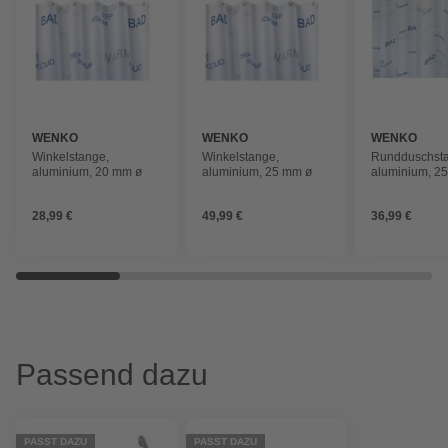
WENKO
WENKO
WENKO
Winkelstange,
Winkelstange,
Rundduschst
aluminium, 20 mm ø
aluminium, 25 mm ø
aluminium, 2
28,99 €
49,99 €
36,99 €
Passend dazu
PASST DAZU
PASST DAZU