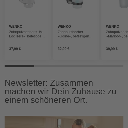
WENKO
WENKO
WENKO
Zahnputzbecher »UV-
Zahnputzbecher
Zahnputzbech
Loc Isera«, befestigen
»Udine«, befestigen
»Maribor«, be
ohne Bohren
ohne Bohren
ohne Bohren
37,99 €
32,99 €
39,99 €
Newsletter: Zusammen
machen wir Dein Zuhause zu
einem schöneren Ort.