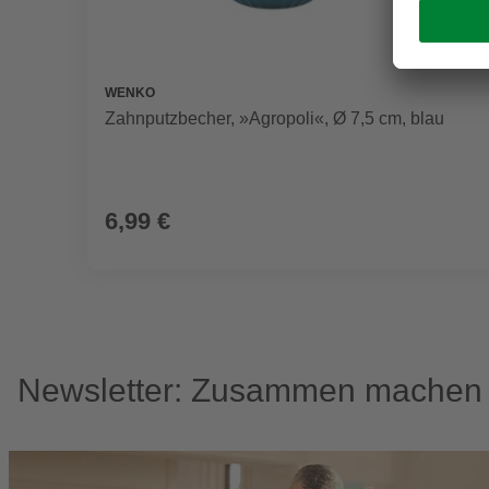
WENKO
Zahnputzbecher, »Agropoli«, Ø 7,5 cm, blau
6,99 €
Newsletter: Zusammen machen w