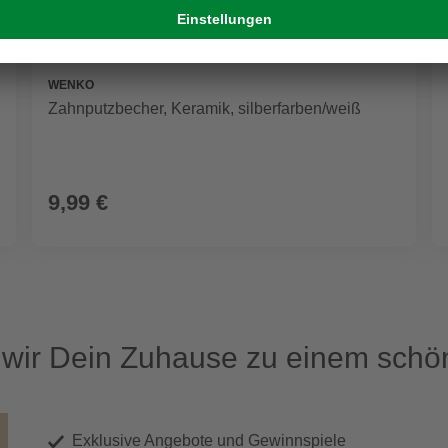
WENKO
Zahnputzbecher, Keramik, silberfarben/weiß
9,99 €
ir Dein Zuhause zu einem schön
Exklusive Angebote und Gewinnspiele