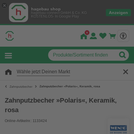
hagebau shop
Anzeigen
hagebau connect GmbH & Co. KG
KOSTENLOS- In Google Play
Wähle jetzt Deinen Markt
Zahnputzbecher »Polaris«, Keramik, rosa
Zahnputzbecher
Zahnputzbecher »Polaris«, Keramik,
rosa
Online-Artikelnr.: 1133424