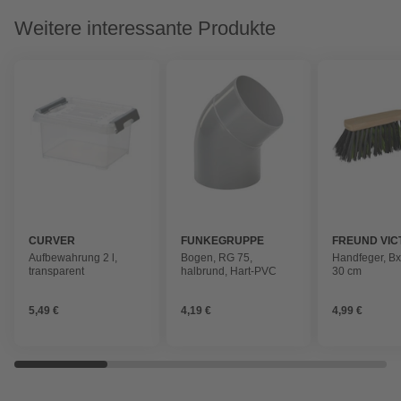
Weitere interessante Produkte
CURVER
FUNKEGRUPPE
FREUND VIC
Aufbewahrung 2 l,
Bogen, RG 75,
Handfeger, Bx
transparent
halbrund, Hart-PVC
30 cm
5,49 €
4,19 €
4,99 €