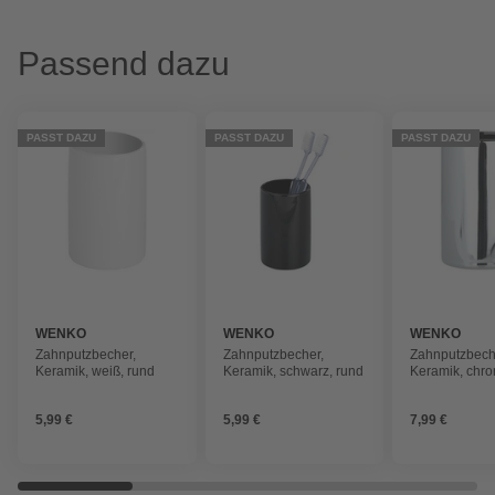
Passend dazu
PASST DAZU
PASST DAZU
PASST DAZU
WENKO
WENKO
WENKO
Zahnputzbecher,
Zahnputzbecher,
Zahnputzbech
Keramik, weiß, rund
Keramik, schwarz, rund
Keramik, chro
rund
5,99 €
5,99 €
7,99 €