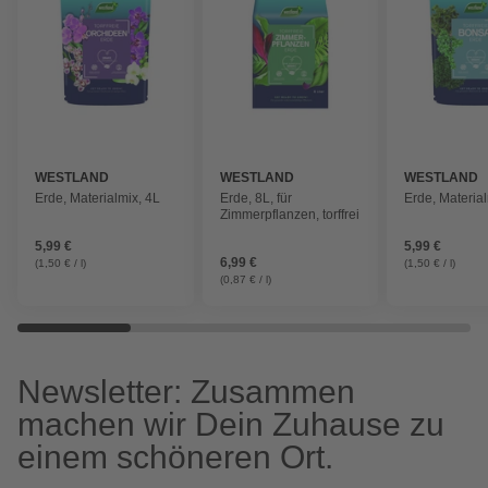
WESTLAND
WESTLAND
WESTLAND
Erde, Materialmix, 4L
Erde, 8L, für
Erde, Material
Zimmerpflanzen, torffrei
5,99 €
5,99 €
6,99 €
(1,50 € / l)
(1,50 € / l)
(0,87 € / l)
Newsletter: Zusammen
machen wir Dein Zuhause zu
einem schöneren Ort.