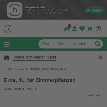
hagebau shop
Anzeigen
hagebau connect GmbH & Co. KG
KOSTENLOS- In Google Play
Wähle jetzt Deinen Markt
7527983 - Zimmerpflanzen Erde TF
Pflanzenerden
Erde, 4L, für Zimmerpflanzen
Online-Artikelnr.: 1561047
WESTLAND