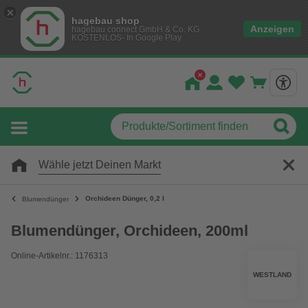
hagebau shop
Anzeigen
hagebau connect GmbH & Co. KG
KOSTENLOS- In Google Play
Wähle jetzt Deinen Markt
Orchideen Dünger, 0,2 l
Blumendünger
Blumendünger, Orchideen, 200ml
Online-Artikelnr.: 1176313
WESTLAND