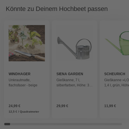
Könnte zu Deinem Hochbeet passen
WINDHAGER
SIENA GARDEN
SCHEURICH
Unkrautmatte,
Gießkanne, 7 l,
Gießkanne »L
flachsfaser - beige
silberfarben, Höhe: 32
1,4 l, grün, Höh
cm
cm - gruen
24,99 €
29,99 €
11,99 €
12,5 € / Quadratmeter