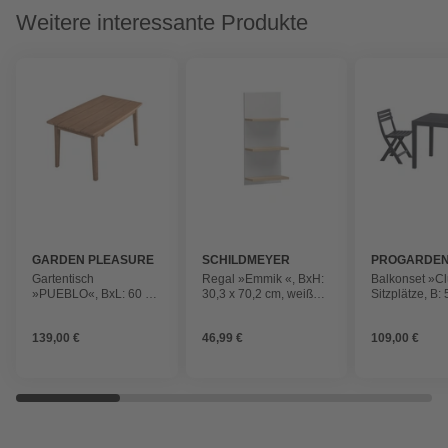
Weitere interessante Produkte
GARDEN PLEASURE
SCHILDMEYER
PROGARDE
Gartentisch
Regal »Emmik «, BxH:
Balkonset »Cl
»PUEBLO«, BxL: 60 x
30,3 x 70,2 cm, weiß
Sitzplätze, B:
100 cm, Akazienholz
eiche
Kunststoff
139,00 €
46,99 €
109,00 €