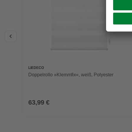
LIEDECO
Doppelrollo »Klemmfix«, weiß, Polyester
63,99 €