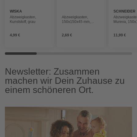
WISKA
SCHNEIDER
ELECTRIC
Abzweigkasten,
Abzweigkasten,
Abzweigkaste
Kunststoff, grau
150x150x45 mm,
Mureva, 150x
Schwarz
mm, mit 10 Tü
4,99 €
2,69 €
11,99 €
Newsletter: Zusammen
machen wir Dein Zuhause zu
einem schöneren Ort.