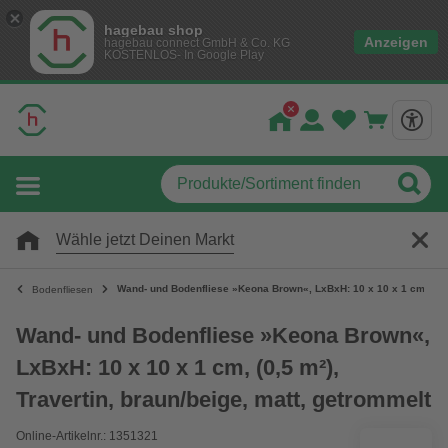
hagebau shop
Anzeigen
hagebau connect GmbH & Co. KG
KOSTENLOS- In Google Play
Wähle jetzt Deinen Markt
Wand- und Bodenfliese »Keona Brown«, LxBxH: 10 x 10 x 1 cm, (0,5 m
Bodenfliesen
Wand- und Bodenfliese »Keona Brown«,
LxBxH: 10 x 10 x 1 cm, (0,5 m²),
Travertin, braun/beige, matt, getrommelt
Online-Artikelnr.: 1351321