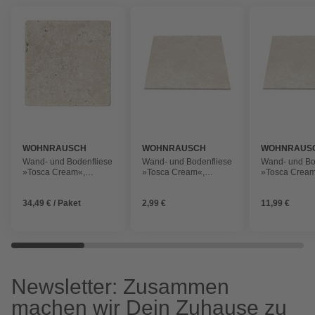
WOHNRAUSCH
WOHNRAUSCH
WOHNRAUS
Wand- und Bodenfliese
Wand- und Bodenfliese
Wand- und Bo
»Tosca Cream«,
»Tosca Cream«,
»Tosca Cream
LxBxH: 10 x 10 x 1 cm,
LxBxH: 20,3 x 20,3 x
LxBxH: 40,6 x
(0,5 m²), Travertin,
1,2 cm, Travertin,
1,2 cm, Traver
34,49 € / Paket
2,99 €
11,99 €
beige, matt, getrommelt
beige, matt,
beige, matt, 
getrommelt,
Newsletter: Zusammen
machen wir Dein Zuhause zu