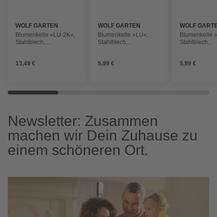
WOLF GARTEN
WOLF GARTEN
WOLF GART
Blumenkelle »LU-2K«,
Blumenkelle »LU«,
Blumenkelle 
Stahlblech,
Stahlblech,
Stahlblech,
Arbeitsbreite: 7 cm,
Arbeitsbreite: 8 cm, rot
Arbeitsbreite:
silberfarben
silberfarben
13,49 €
5,99 €
5,99 €
Newsletter: Zusammen
machen wir Dein Zuhause zu
einem schöneren Ort.