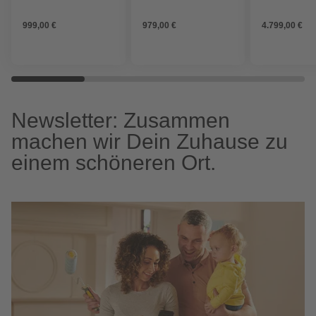
für ca. 1000 m²
AM450X, für c
m²
999,00 €
979,00 €
4.799,00 €
Newsletter: Zusammen
machen wir Dein Zuhause zu
einem schöneren Ort.