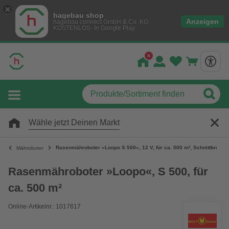
hagebau shop
Anzeigen
hagebau connect GmbH & Co. KG
KOSTENLOS- In Google Play
Wähle jetzt Deinen Markt
Rasenmähroboter »Loopo S 500«, 12 V, für ca. 500 m², Schnittbreite:
Mähroboter
Rasenmähroboter »Loopo«, S 500, für
ca. 500 m²
Online-Artikelnr.: 1017617