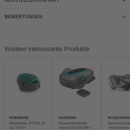
HERSTELLERKONTAKT
BEWERTUNGEN
Weitere interessante Produkte
ROBOMOW
GARDENA
HUSQVARN
Mähroboter, RT700, für
Rasenmähroboter
Rasenmährob
ca. 700 m²
»smart SILENO life«,
»Automower«