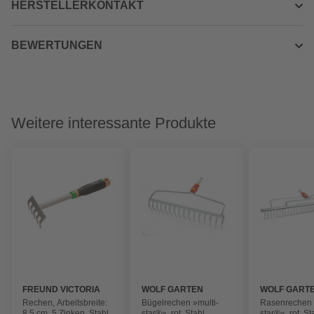
HERSTELLERKONTAKT
BEWERTUNGEN
Weitere interessante Produkte
FREUND VICTORIA
WOLF GARTEN
WOLF GART
Rechen, Arbeitsbreite:
Bügelrechen »multi-
Rasenrechen 
8,5 cm, 5 Zinken, Stahl
star®«, rot, Stahl,
star®«, rot, St