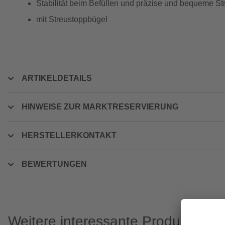
Stabilität beim Befüllen und präzise und bequeme St
mit Streustoppbügel
ARTIKELDETAILS
HINWEISE ZUR MARKTRESERVIERUNG
HERSTELLERKONTAKT
BEWERTUNGEN
Weitere interessante Produkte