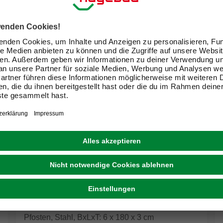
FLORAWORLD
Pfosten, Stahl, BxLxT: 6 x 180 x 3 cm