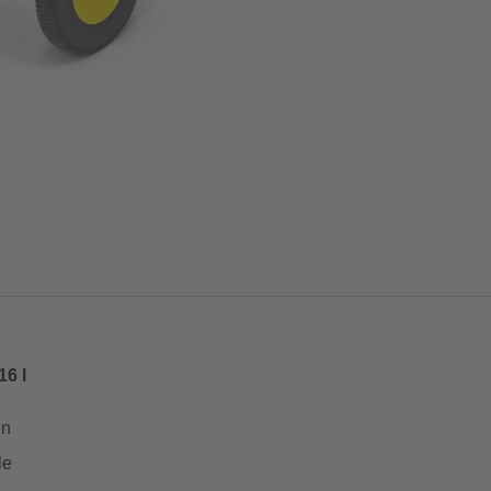
6 l
en
le