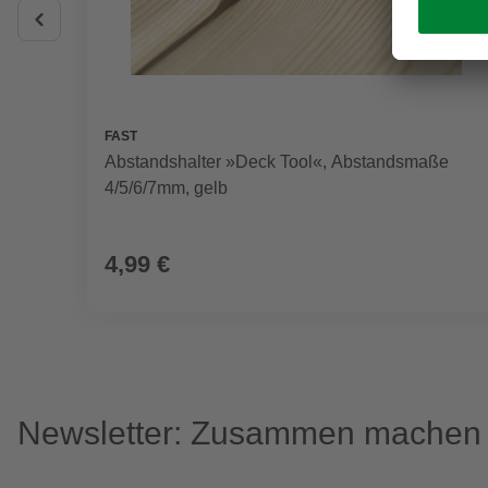
FAST
Abstandshalter »Deck Tool«, Abstandsmaße
4/5/6/7mm, gelb
4,99 €
Newsletter: Zusammen machen w