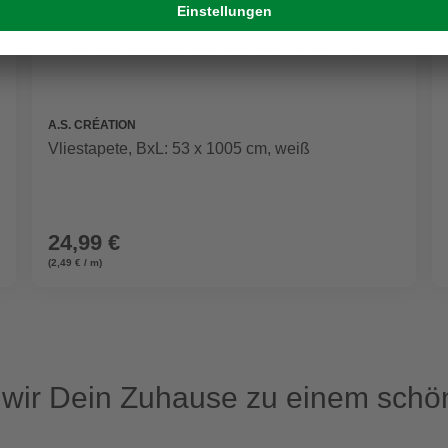
A.S. CRÉATION
Vliestapete, BxL: 53 x 1005 cm, weiß
24,99 €
(2,49 € / m)
ir Dein Zuhause zu einem schön