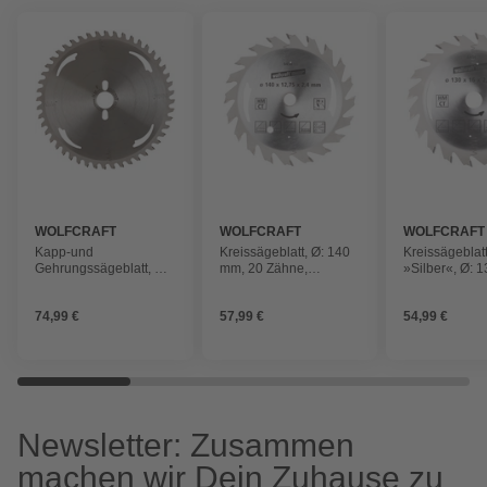
WOLFCRAFT
WOLFCRAFT
WOLFCRAFT
Kapp-und
Kreissägeblatt, Ø: 140
Kreissägeblat
Gehrungssägeblatt, Ø:
mm, 20 Zähne,
»Silber«, Ø: 
250 mm, 40 Zähne,
Hartmetall
20 Zähne, Har
Hartmetall
74,99 €
57,99 €
54,99 €
Newsletter: Zusammen
machen wir Dein Zuhause zu