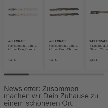
WOLFCRAFT
WOLFCRAFT
WOLFCRAFT
Stichsägeblatt, Länge:
Stichsägeblatt, Länge:
Stichsägeblat
75 mm, Fein, Chrom-
75 mm, Grob, Chrom-
70 mm, Chro
Vanadium-Stahl
Vanadium-Stahl
Vanadium-Sta
6,49 €
5,49 €
5,49 €
Newsletter: Zusammen
machen wir Dein Zuhause zu
einem schöneren Ort.