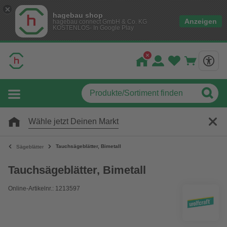
hagebau shop
Anzeigen
hagebau connect GmbH & Co. KG
KOSTENLOS- In Google Play
Wähle jetzt Deinen Markt
Tauchsägeblätter, Bimetall
Sägeblätter
Tauchsägeblätter, Bimetall
Online-Artikelnr.: 1213597