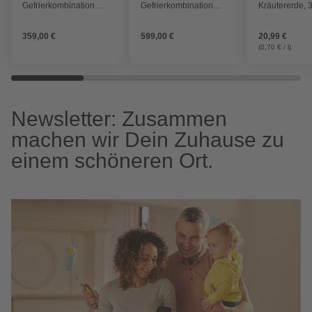
Gefrierkombination
Gefrierkombination
Kräutererde, 3
»KGK280D«, BxHxL:
»SBS288-151EIXWD«,
torffrei
55 x 180 x 56 cm,
BxHxL: 90 x 177 x 59
359,00 €
599,00 €
20,99 €
freistehend
cm, freistehend
(0,70 € / l)
Newsletter: Zusammen
machen wir Dein Zuhause zu
einem schöneren Ort.