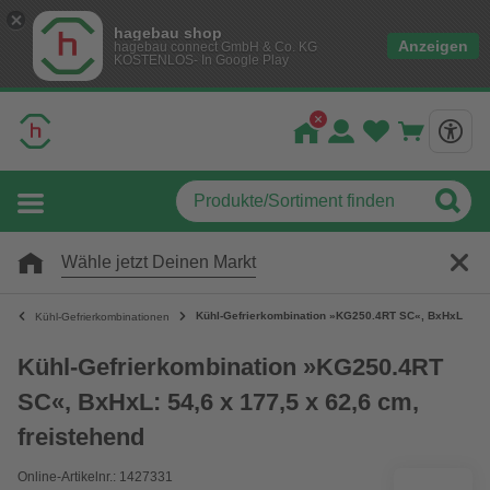
hagebau shop
Anzeigen
hagebau connect GmbH & Co. KG
KOSTENLOS- In Google Play
Wähle jetzt Deinen Markt
Kühl-Gefrierkombination »KG250.4RT SC«, BxHxL: 54,6 
Kühl-Gefrierkombinationen
Kühl-Gefrierkombination »KG250.4RT
SC«, BxHxL: 54,6 x 177,5 x 62,6 cm,
freistehend
Online-Artikelnr.: 1427331