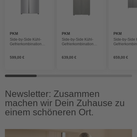
PKM
PKM
PKM
Side-by-Side Kühl-
Side-by-Side Kühl-
Side-by-Side 
Gefrierkombination
Gefrierkombination
Gefrierkombin
»SBS288-151EIXWD«,
»SBS436NFWDIX«,
»SBS490NFW
BxHxL: 90 x 177 x 59
BxHxL: 78 x 171,4 x
BxHxL: 83 x 1
599,00 €
639,00 €
659,00 €
cm, freistehend
71,3 cm, freistehend
cm, freistehe
Newsletter: Zusammen
machen wir Dein Zuhause zu
einem schöneren Ort.