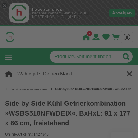
hagebau shop
Anzeigen
hagebau connect GmbH & Co. KG
KOSTENLOS- In Google Play
Wähle jetzt Deinen Markt
Side-by-Side Kühl-Gefrierkombination »WSBS518NFWDE
Kühl-Gefrierkombinationen
Side-by-Side Kühl-Gefrierkombination
»WSBS518NFWDEIX«, BxHxL: 91 x 177
x 66 cm, freistehend
Online-Artikelnr.: 1427345