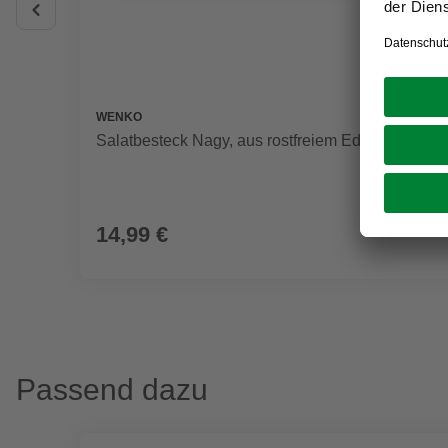
WENKO
Salatbesteck Nagy, aus rostfreiem Edelstahl
14,99 €
Passend dazu