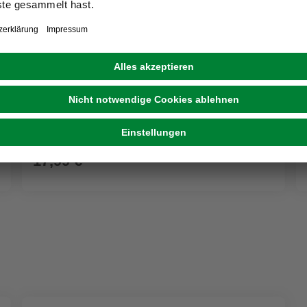
WORX
Fensterwischer »PowerShare«, für Worx
Hydroshot
17,99 €