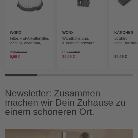
WORX
WORX
KÄRCHER
Filter, HEPA-Faltenfilter,
Wandhalterung,
Strahlrohr
2 Stück, waschbar,
Kunststoff, schwarz
»eco!Booster«,
weiß/schwarz
3
UVP
11,99 €
UVP
39,99 €
9,99 €
29,99 €
29,99 €
Newsletter: Zusammen
machen wir Dein Zuhause zu
einem schöneren Ort.