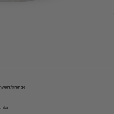
chwarz/orange
anten