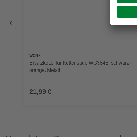
WORX
Ersatzkette, für Kettensäge WG384E, schwarz-
orange, Metall
21,99 €