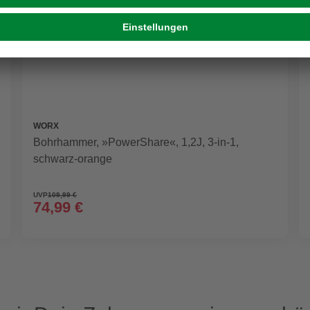
WORX
Bohrhammer, »PowerShare«, 1,2J, 3-in-1,
schwarz-orange
UVP
109,99 €
74,99 €