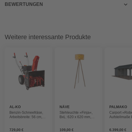
BEWERTUNGEN
Weitere interessante Produkte
AL-KO
NÄVE
PALMAKO
Benzin-Schneefräse,
Stehleuchte »Finja«,
Carport »Robe
Arbeitsbreite: 56 cm,
BxL: 620 x 620 mm,
Aufstellmaße
Scheinwerfer
ohne Leuchtmittel
361 x 764 x 3
lackiert, Holz
729,00 €
109,00 €
6.399,00 €