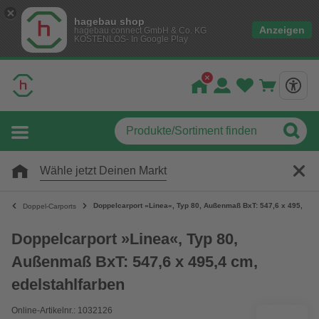
hagebau shop
Anzeigen
hagebau connect GmbH & Co. KG
KOSTENLOS- In Google Play
Wähle jetzt Deinen Markt
Doppelcarport »Linea«, Typ 80, Außenmaß BxT: 547,6 x 495,4 cm
Doppel-Carports
Doppelcarport »Linea«, Typ 80,
Außenmaß BxT: 547,6 x 495,4 cm,
edelstahlfarben
Online-Artikelnr.: 1032126