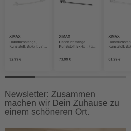
XIMAX
XIMAX
XIMAX
Handtuchstange,
Handtuchstange,
Handtuchstan
Kunststoff, BxHxT: 57 x
Kunststoff, BxHxT: 7 x 7
Kunststoff, Bx
3 x 11 cm
x 39 cm
x 39 cm
32,99 €
73,99 €
61,99 €
Newsletter: Zusammen
machen wir Dein Zuhause zu
einem schöneren Ort.