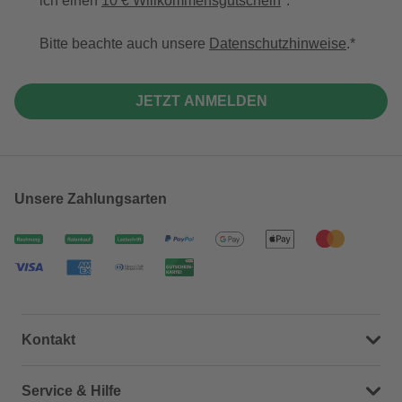
ich einen
10 € Willkommensgutschein
*.
Bitte beachte auch unsere
Datenschutzhinweise
.
JETZT ANMELDEN
Unsere Zahlungsarten
Kontakt
Dein Kontakt zu uns
Service & Hilfe