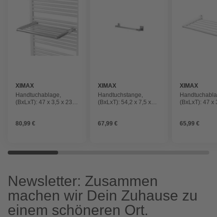
XIMAX
XIMAX
XIMAX
Handtuchablage,
Handtuchstange,
Handtuchabla
(BxLxT): 47 x 3,5 x 23
(BxLxT): 54,2 x 7,5 x
(BxLxT): 47 x 
cm, chromfarben, Stahl,
7,5 cm, chromfarben,
cm, weiß, Stah
Kunststoff
Stahl, Kunststoff
Kunststoff
80,99 €
67,99 €
65,99 €
Newsletter: Zusammen
machen wir Dein Zuhause zu
einem schöneren Ort.