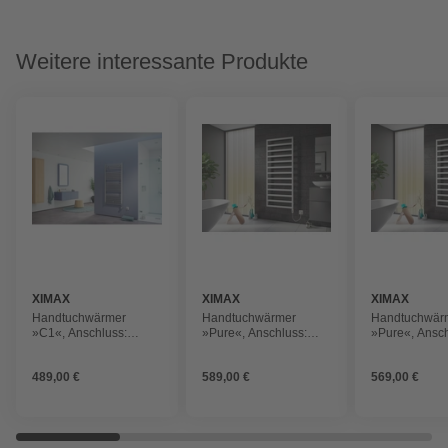
Weitere interessante Produkte
XIMAX
XIMAX
XIMAX
Handtuchwärmer
Handtuchwärmer
Handtuchwär
»C1«, Anschluss:
»Pure«, Anschluss:
»Pure«, Ansch
elektrisch, Typ 5
elektrisch, Typ 2
elektrisch, Typ
489,00 €
589,00 €
569,00 €