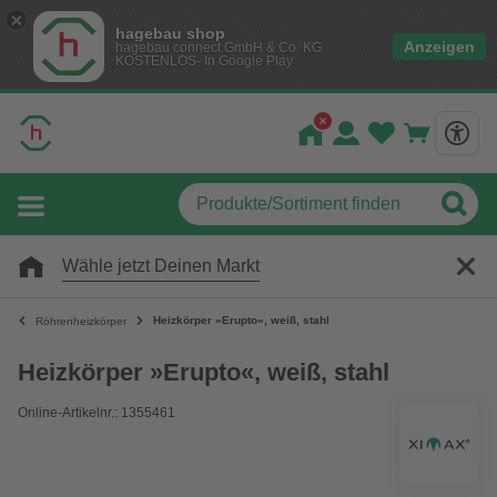
hagebau shop
Anzeigen
hagebau connect GmbH & Co. KG
KOSTENLOS- In Google Play
Wähle jetzt Deinen Markt
Heizkörper »Erupto«, weiß, stahl
Röhrenheizkörper
Heizkörper »Erupto«, weiß, stahl
Online-Artikelnr.: 1355461