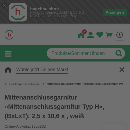
hagebau shop
Anzeigen
hagebau connect GmbH & Co. KG
KOSTENLOS- In Google Play
Wähle jetzt Deinen Markt
Mittenanschlussgarnitur »Mittenanschlussgarnitur Typ H«, (
Heizkörper-Anschlüsse
Mittenanschlussgarnitur
»Mittenanschlussgarnitur Typ H«,
(BxLxT): 2,5 x 10,6 x , weiß
Online-Artikelnr.: 1355802