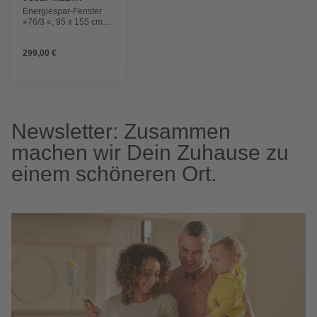
FENSTER UND
Energiespar-Fenster
TÜREN
»76/3 «, 95 x 155 cm
(BxH), feststehend
299,00 €
Newsletter: Zusammen
machen wir Dein Zuhause zu
einem schöneren Ort.