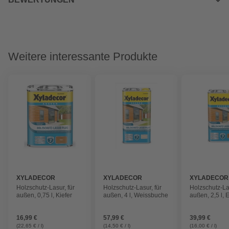
Weitere interessante Produkte
XYLADECOR
XYLADECOR
XYLADECOR
Holzschutz-Lasur, für
Holzschutz-Lasur, für
Holzschutz-Las
außen, 0,75 l, Kiefer
außen, 4 l, Weissbuche
außen, 2,5 l, 
16,99 €
57,99 €
39,99 €
(22,65 € / l)
(14,50 € / l)
(16,00 € / l)