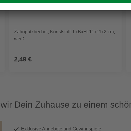
Zahnputzbecher, Kunststoff, LxBxH: 11x11x2 cm,
weiß
2,49 €
ir Dein Zuhause zu einem schön
Exklusive Angebote und Gewinnspiele