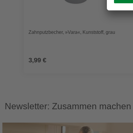
Zahnputzbecher, »Vara«, Kunststoff, grau
3,99 €
Newsletter: Zusammen machen w