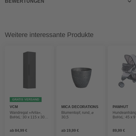
BEWERTUNGEN
Weitere interessante Produkte
GRATIS VERSAND
VCM
MICA DECORATIONS
PAWHUT
Wandregal »Arila«,
Blumentopf, rund, ⌀
Hundeanhäng
BxHxL: 30 x 115 x 30
30,5
BxHxL: 45 x 9
cm
ab
84,99 €
ab
19,99 €
89,99 €