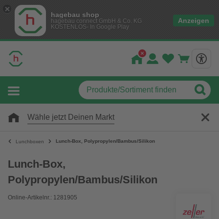
hagebau shop
Anzeigen
hagebau connect GmbH & Co. KG
KOSTENLOS- In Google Play
Wähle jetzt Deinen Markt
Lunch-Box, Polypropylen/Bambus/Silikon
Lunchboxen
Lunch-Box,
Polypropylen/Bambus/Silikon
Online-Artikelnr.: 1281905