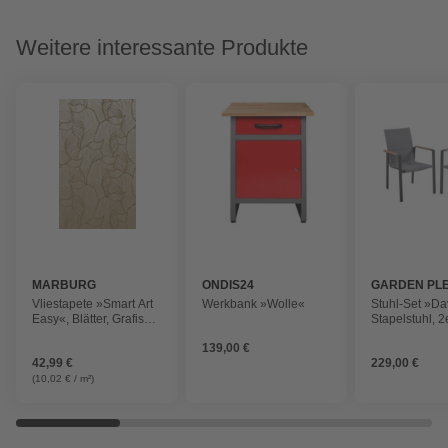
Weitere interessante Produkte
MARBURG
ONDIS24
GARDEN PL
Vliestapete »Smart Art
Werkbank »Wolle«
Stuhl-Set »Da
Easy«, Blätter, Grafisch,
Stapelstuhl, 2
beige
Holz, Alumini
139,00 €
Kunststoff
42,99 €
229,00 €
(10,02 € / m²)