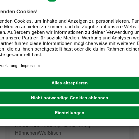
ZEUS
Hundesnack »Meaty Bites«, 150 g,
Hühnchen/Weißfisch