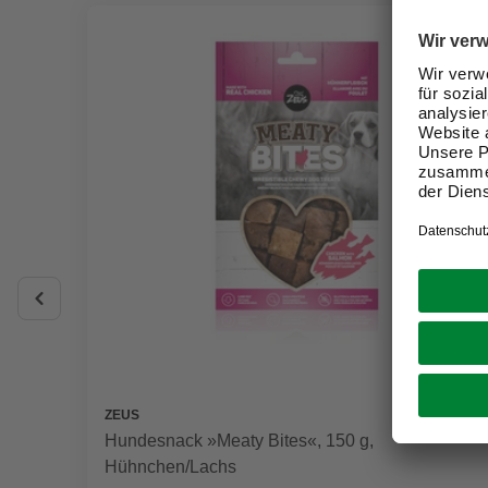
ZEUS
Hundesnack »Meaty Bites«, 150 g,
Hühnchen/Lachs