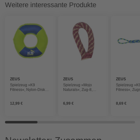
Weitere interessante Produkte
ZEUS
ZEUS
ZEUS
Spielzeug »K9
Spielzeug »Mojo
Spielzeug »K
Fitness«, Nylon-Diskus,
Naturals«, Zug-8,
Fitness«, Zugs
blau/grün, für Hunde
mehrfarbig, für Hunde
TPR-Ball, blau
Hunde
12,99 €
6,99 €
8,69 €