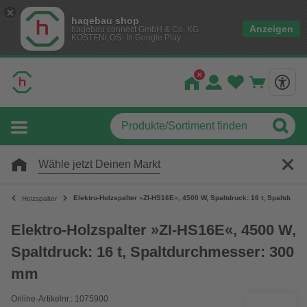
hagebau shop
Anzeigen
hagebau connect GmbH & Co. KG
KOSTENLOS- In Google Play
Wähle jetzt Deinen Markt
Elektro-Holzspalter »ZI-HS16E«, 4500 W, Spaltdruck: 16 t, Spaltdur
Holzspalter
Elektro-Holzspalter »ZI-HS16E«, 4500 W,
Spaltdruck: 16 t, Spaltdurchmesser: 300
mm
Online-Artikelnr.: 1075900