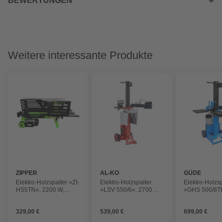
BEWERTUNGEN
Weitere interessante Produkte
ZIPPER
AL-KO
GÜDE
Elektro-Holzspalter »ZI-
Elektro-Holzspalter
Elektro-Holzsp
HS5TN«, 2200 W,
»LSV 550/6«, 2700 W,
»GHS 500/8T
Spaltdruck: 5 t,
Spaltdruck: 6 t,
W, Spaltdruck: 
Spaltdurchmesser: 250
Spaltdurchmesser: 300
Spaltdurchme
329,00 €
539,00 €
699,00 €
mm
mm
mm