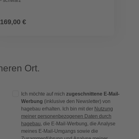
- schwarz
Kunsts
169,00 €
509,
eren Ort.
Ich möchte auf mich
zugeschnittene E-Mail-
Werbung
(inklusive den Newsletter) von
hagebau erhalten. Ich bin mit der
Nutzung
meiner personenbezogenen Daten durch
hagebau
, die E-Mail-Werbung, die Analyse
meines E-Mail-Umgangs sowie die
Zusammenführung und Analyse meiner