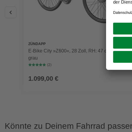
ZÜNDAPP
E-Bike City »Z600«, 28 Zoll, RH: 47 cm, 7-Gang,
grau
(2)
1.099,00 €
Könnte zu Deinem Fahrrad passe