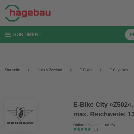
SORTIMENT
Startseite
Auto & Zweirad
E-Bikes
E-Citybikes
E-Bike City »Z502«,
max. Reichweite: 1
Online-Artikelnr.: 1166154
(1)