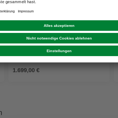
FISCHER FAHRRAD
E-Bike 28 Zoll, RH: 44 cm, 7-Gang
1.699,00 €
n