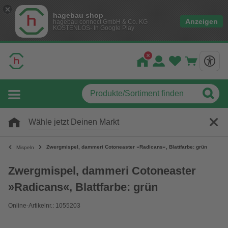
hagebau shop
Anzeigen
hagebau connect GmbH & Co. KG
KOSTENLOS- In Google Play
Wähle jetzt Deinen Markt
Zwergmispel, dammeri Cotoneaster »Radicans«, Blattfarbe: grün
Mispeln
Zwergmispel, dammeri Cotoneaster
»Radicans«, Blattfarbe: grün
Online-Artikelnr.: 1055203