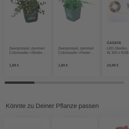
CASAYA
Zwergmispel, dammeri
Zwergmispel, dammeri
LED-Streifen,
Cotoneaster »Streibs
Cotoneaster »Fieders
W, 300 x RGB-
Findling«, Blattfarbe:
Evergreen«, Blattfarbe:
Fernbedienu
grün
grün
1,89 €
1,89 €
24,99 €
Könnte zu Deiner Pflanze passen