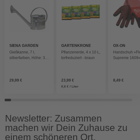
SIENA GARDEN
GARTENKRONE
OX-ON
Gießkanne, 7 l,
Pflanzenerde, 4 x 10 L,
Handschuh »Fle
silberfarben, Höhe: 32
torfreduziert - braun
Supreme 1609«
cm
rot/schwarz
29,99 €
23,99 €
8,49 €
0,6 € / Liter
Newsletter: Zusammen
machen wir Dein Zuhause zu
einem schöneren Ort.