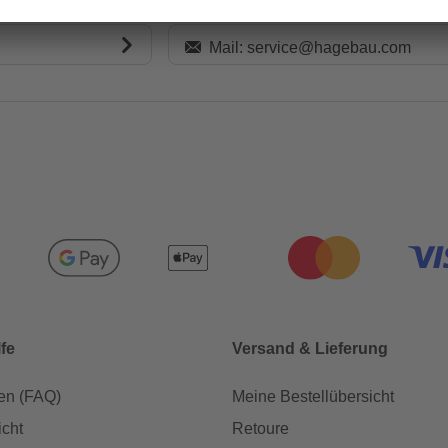
Mail: service@hagebau.com
lfe
Versand & Lieferung
en (FAQ)
Meine Bestellübersicht
icht
Retoure