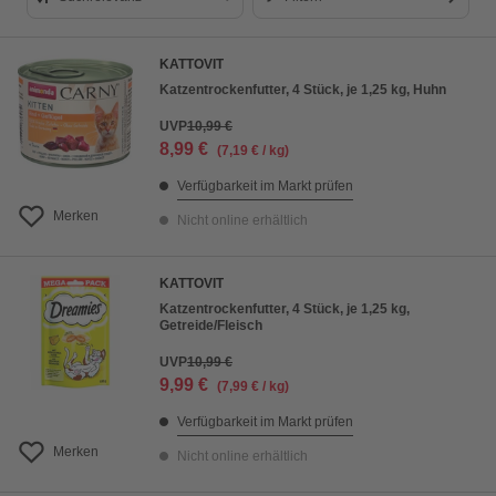
Suchrelevanz
KATTOVIT
Bestseller
Katzentrockenfutter, 4 Stück, je 1,25 kg, Huhn
Preis aufsteigend
UVP
10,99 €
8,99 €
(7,19 € / kg)
Preis absteigend
Verfügbarkeit im Markt prüfen
Bewertung
Merken
Nicht online erhältlich
KATTOVIT
Katzentrockenfutter, 4 Stück, je 1,25 kg,
Getreide/Fleisch
UVP
10,99 €
9,99 €
(7,99 € / kg)
Verfügbarkeit im Markt prüfen
Merken
Nicht online erhältlich