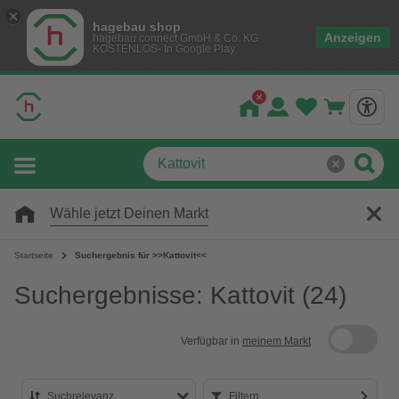
hagebau shop
Anzeigen
hagebau connect GmbH & Co. KG
KOSTENLOS- In Google Play
Wähle jetzt Deinen Markt
Startseite
Suchergebnis für >>Kattovit<<
Suchergebnisse: Kattovit
(24)
Verfügbar in
meinem Markt
Suchrelevanz
Filtern