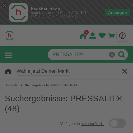
hagebau shop
Anzeigen
hagebau connect GmbH & Co. KG
KOSTENLOS- In Google Play
Wähle jetzt Deinen Markt
Startseite
Suchergebnis für >>PRESSALIT®<<
Suchergebnisse: PRESSALIT®
(48)
Verfügbar in
meinem Markt