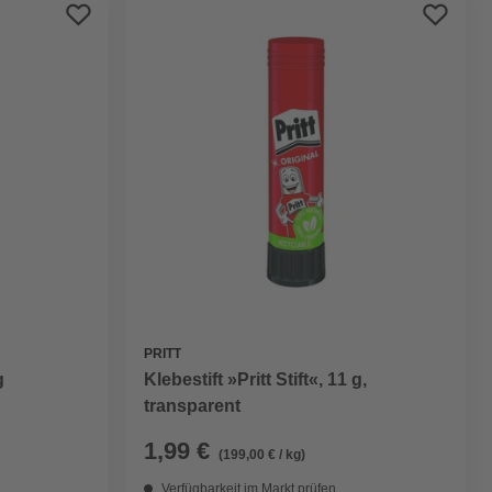
Bestseller
Preis aufsteigend
Preis absteigend
Bewertung
PRITT
g
Klebestift »Pritt Stift«, 11 g,
transparent
1,99 €
(199,00 € / kg)
Verfügbarkeit im Markt prüfen