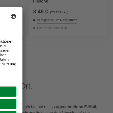
Flasche
3,49 €
(23,27 € / kg)
Verfügbarkeit im Markt prüfen
Nicht online erhältlich
eren Ort.
Ich möchte auf mich
zugeschnittene E-Mail-
Werbung
(inklusive den Newsletter) von