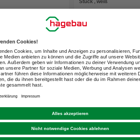
Stück , weiß
2,99 €
(32,90 € / kg)
(80,81 € / kg)
eit im Markt prüfen
Verfügbarkeit im Markt prüfen
ne erhältlich
Nicht online erhältlich
1
ir Dein Zuhause zu einem schön
Exklusive Angebote und Gewinnspiele