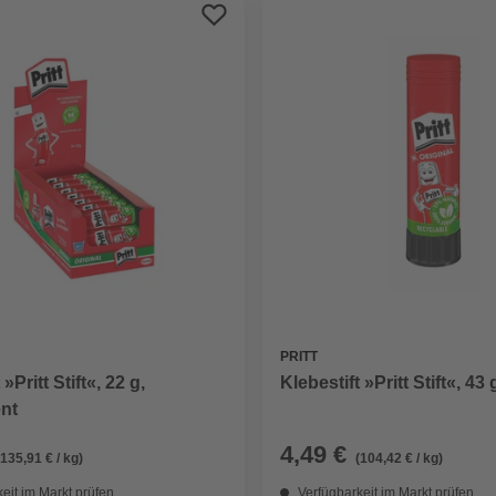
PRITT
 »Pritt Stift«, 22 g,
Klebestift »Pritt Stift«, 43 
nt
4,49 €
(135,91 € / kg)
(104,42 € / kg)
eit im Markt prüfen
Verfügbarkeit im Markt prüfen