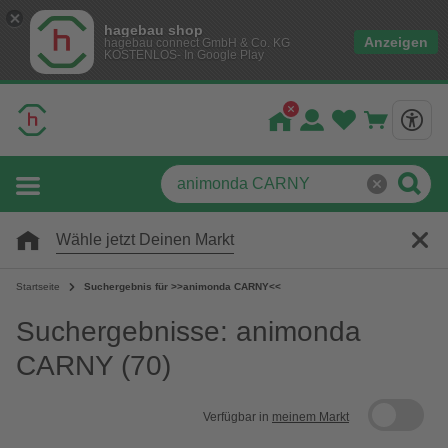
hagebau shop
Anzeigen
hagebau connect GmbH & Co. KG
KOSTENLOS- In Google Play
Wähle jetzt Deinen Markt
Startseite
Suchergebnis für >>animonda CARNY<<
Suchergebnisse: animonda
CARNY
(70)
Verfügbar in
meinem Markt