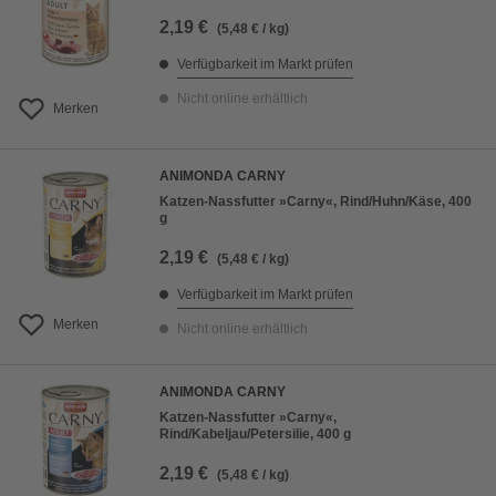
2,19 €
(5,48 € / kg)
Verfügbarkeit im Markt prüfen
Nicht online erhältlich
Merken
ANIMONDA CARNY
Katzen-Nassfutter »Carny«, Rind/Huhn/Käse, 400
g
2,19 €
(5,48 € / kg)
Verfügbarkeit im Markt prüfen
Merken
Nicht online erhältlich
ANIMONDA CARNY
Katzen-Nassfutter »Carny«,
Rind/Kabeljau/Petersilie, 400 g
2,19 €
(5,48 € / kg)