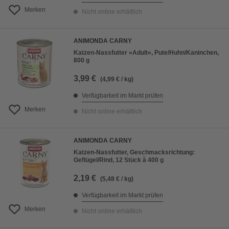
Merken
Nicht online erhältlich
ANIMONDA CARNY
Katzen-Nassfutter »Adult«, Pute/Huhn/Kaninchen,
800 g
3,99 €
(4,99 € / kg)
Verfügbarkeit im Markt prüfen
Merken
Nicht online erhältlich
ANIMONDA CARNY
Katzen-Nassfutter, Geschmacksrichtung:
Geflügel/Rind, 12 Stück à 400 g
2,19 €
(5,48 € / kg)
Verfügbarkeit im Markt prüfen
Merken
Nicht online erhältlich