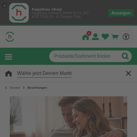
hagebau shop
Anzeigen
hagebau connect GmbH & Co. KG
KOSTENLOS- In Google Play
Wähle jetzt Deinen Markt
Service
Bestellungen