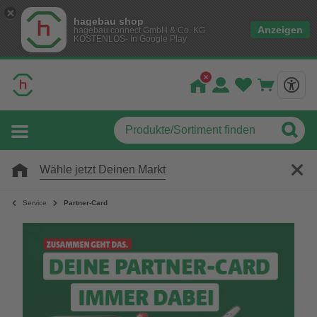
hagebau shop
Anzeigen
hagebau connect GmbH & Co. KG
KOSTENLOS- In Google Play
Wähle jetzt Deinen Markt
Service
Partner-Card