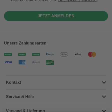
JETZT ANMELDEN
Unsere Zahlungsarten
Kontakt
Dein Kontakt zu uns
Service & Hilfe
Häufige Fragen (FAQ)
Versand & Lieferung