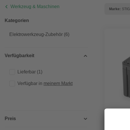
Werkzeug & Maschinen
Marke:
STIG
Kategorien
Elektrowerkzeug-Zubehör
(6)
Verfügbarkeit
Lieferbar
(1)
Verfügbar in 
meinem Markt
Preis
STIGA