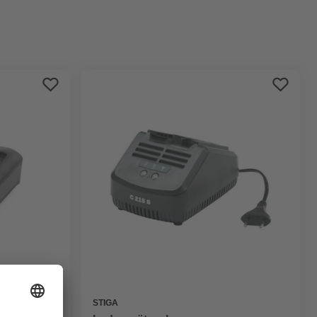
Bestseller
Preis aufsteigend
Preis absteigend
Bewertung
STIGA