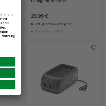
 V
Ladegerät, schwarz
29,99 €
Verfügbarkeit im Markt prüfen
Nicht online erhältlich