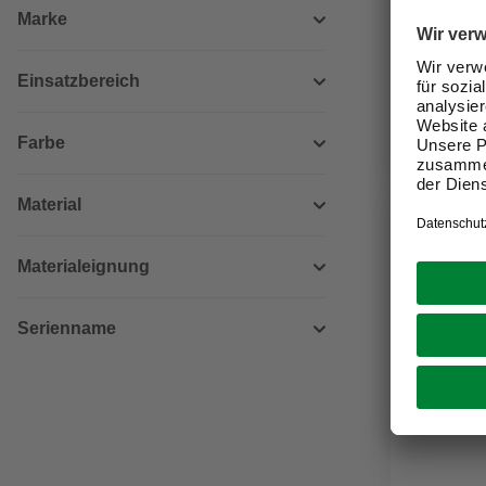
Akku »Ser
Marke
129,00
Einsatzbereich
Verfügbark
lieferbar
Farbe
Zustellung
Material
Materialeignung
Serienname