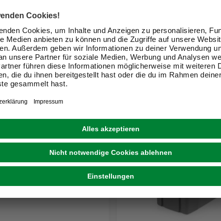
ie 500«, 48 Volt, 4 Ah
Ladegerät »C 430 F«, 230
 €
59,99 €
eit im Markt prüfen
Verfügbarkeit im Markt prüfen
 18.08. - 20.08.
Online ausverkauft