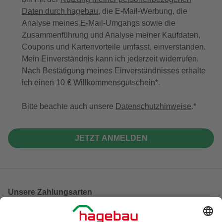
Daten durch hagebau
, die E-Mail-Werbung, die
Analyse meines E-Mail-Umgangs sowie die
Zusammenführung und Analyse meiner Kaufdaten,
Coupons und Kartenvorteile umfasst, einverstanden.
Mein Einverständnis kann ich jederzeit widerrufen.
Nach Bestätigung meines Einverständnisses erhalte
ich einen
10 € Willkommensgutschein
*.
Bitte beachte auch unsere
Datenschutzhinweise
.
JETZT ANMELDEN
Unsere Zahlungsarten