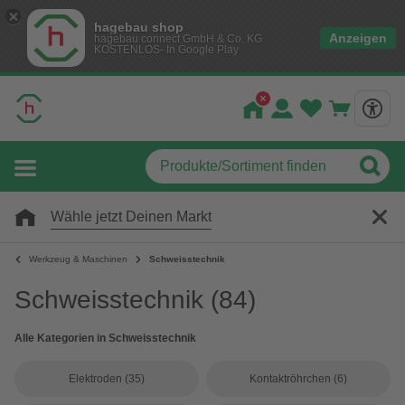
hagebau shop
Anzeigen
hagebau connect GmbH & Co. KG
KOSTENLOS- In Google Play
Wähle jetzt Deinen Markt
Werkzeug & Maschinen
Schweisstechnik
Schweisstechnik
(84)
Alle Kategorien in Schweisstechnik
Elektroden
(35)
Kontaktröhrchen
(6)