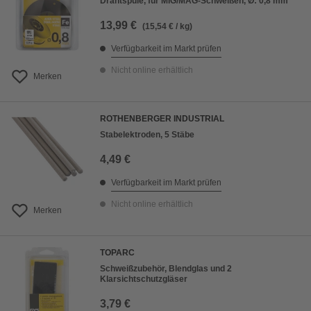
Drahtspule, für MIG/MAG-Schweißen, Ø: 0,8 mm
13,99 €
(15,54 € / kg)
Verfügbarkeit im Markt prüfen
Nicht online erhältlich
Merken
ROTHENBERGER INDUSTRIAL
Stabelektroden, 5 Stäbe
4,49 €
Verfügbarkeit im Markt prüfen
Nicht online erhältlich
Merken
TOPARC
Schweißzubehör, Blendglas und 2
Klarsichtschutzgläser
3,79 €