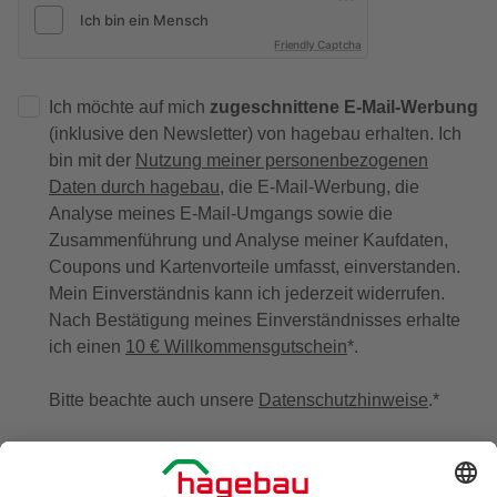
Friendly Captcha
Ich möchte auf mich
zugeschnittene E-Mail-Werbung
(inklusive den Newsletter) von hagebau erhalten. Ich
bin mit der
Nutzung meiner personenbezogenen
Daten durch hagebau
, die E-Mail-Werbung, die
Analyse meines E-Mail-Umgangs sowie die
Zusammenführung und Analyse meiner Kaufdaten,
Coupons und Kartenvorteile umfasst, einverstanden.
Mein Einverständnis kann ich jederzeit widerrufen.
Nach Bestätigung meines Einverständnisses erhalte
ich einen
10 € Willkommensgutschein
*.
Bitte beachte auch unsere
Datenschutzhinweise
.
JETZT ANMELDEN