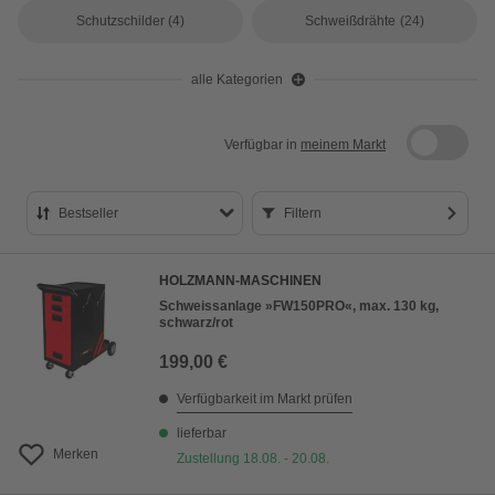
Schutzschilder
(4)
Schweißdrähte
(24)
alle Kategorien
Verfügbar in
meinem Markt
Bestseller
Filtern
Bestseller
HOLZMANN-MASCHINEN
Preis aufsteigend
Schweissanlage »FW150PRO«, max. 130 kg,
schwarz/rot
Preis absteigend
199,00 €
Bewertung
Verfügbarkeit im Markt prüfen
lieferbar
Merken
Zustellung 18.08. - 20.08.